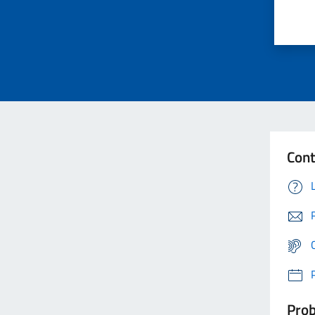
Cont
Prob