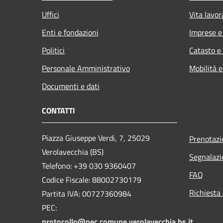
Uffici
Vita lavor
Enti e fondazioni
Imprese 
Politici
Catasto e
Personale Amministrativo
Mobilità e
Documenti e dati
CONTATTI
Piazza Giuseppe Verdi, 7, 25029
Prenotaz
Verolavecchia (BS)
Segnalazi
Telefono: +39 030 9360407
FAQ
Codice Fiscale: 88002730179
Richiesta
Partita IVA: 00727360984
PEC:
protocollo@pec.comune.verolavecchia.bs.it