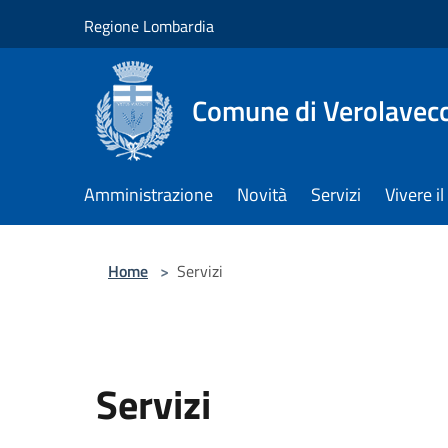
Salta al contenuto principale
Regione Lombardia
Comune di Verolavec
Amministrazione
Novità
Servizi
Vivere 
Home
>
Servizi
Servizi