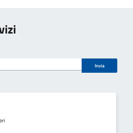
vizi
Invia
eri