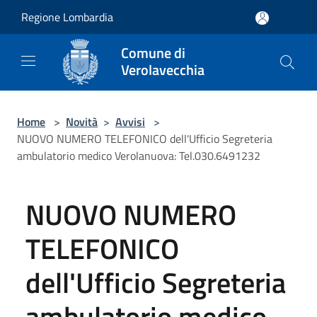
Salta al contenuto principale
Regione Lombardia
Comune di
Verolavecchia
Home
>
Novità
>
Avvisi
>
NUOVO NUMERO TELEFONICO dell'Ufficio Segreteria
ambulatorio medico Verolanuova: Tel.030.6491232
NUOVO NUMERO
TELEFONICO
dell'Ufficio Segreteria
ambulatorio medico