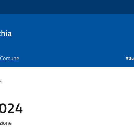
chia
il Comune
Att
24
2024
azione