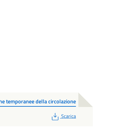
he temporanee della circolazione
PDF
Scarica