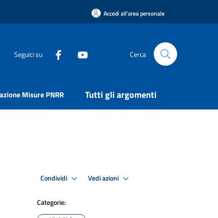
Accedi all'area personale
Seguici su
Cerca
Tutti gli argomenti
uazione Misure PNRR
Condividi
Vedi azioni
Categorie: