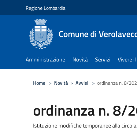
Salta al contenuto principale
Regione Lombardia
Comune di Verolavec
Amministrazione
Novità
Servizi
Vivere 
Home
>
Novità
>
Avvisi
>
ordinanza n. 8/20
ordinanza n. 8/
Istituzione modifiche temporanee alla circol