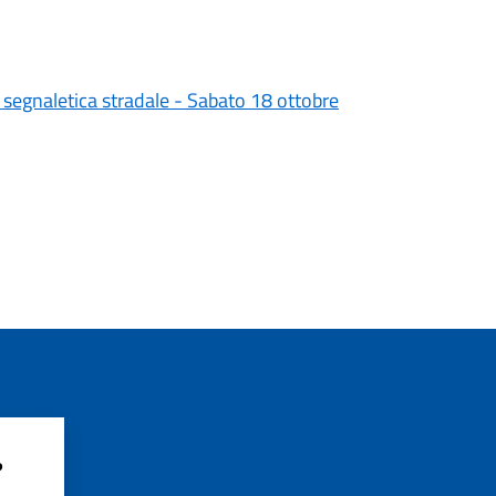
e segnaletica stradale - Sabato 18 ottobre
?