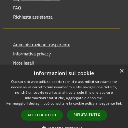
FAQ
Richiesta assistenza
Amministrazione trasparente
Informativa privacy
Note legali
×
Dichiarazione di accessibilità
Informazioni sui cookie
Questo sito web utilizza cookie tecnici e assimilati strettamente
necessari al corretto funzionamento e alla navigazione del sito,
nonché un cookie tecnico analitico al solo fine di elaborare
informazioni statistiche, aggregate e anonime.
RSS
Copyright © 2026 • Comune di
Per maggiori dettagli, può consultare la cookie policy al seguente
link
Accessibilità
Verolavecchia • Powered by
Privacy
Municipium
Accesso
•
RIFIUTA TUTTO
ACCETTA TUTTO
Cookie
redazione