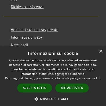
Richiesta assistenza
Amministrazione trasparente
Informativa privacy
Note legali
×
Dichiarazione di accessibilità
Informazioni sui cookie
Questo sito web utilizza cookie tecnici e assimilati strettamente
necessari al corretto funzionamento e alla navigazione del sito,
nonché un cookie tecnico analitico al solo fine di elaborare
informazioni statistiche, aggregate e anonime.
RSS
Copyright © 2026 • Comune di
Per maggiori dettagli, può consultare la cookie policy al seguente
link
Accessibilità
Verolavecchia • Powered by
Privacy
Municipium
Accesso
•
RIFIUTA TUTTO
ACCETTA TUTTO
Cookie
redazione
Mappa del sito
MOSTRA DETTAGLI