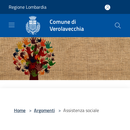
Salta al contenuto principale
Regione Lombardia
Comune di
Verolavecchia
Home
>
Argomenti
>
Assistenza sociale