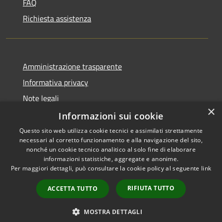
FAQ
Richiesta assistenza
Amministrazione trasparente
Informativa privacy
Note legali
×
Dichiarazione di accessibilità
Informazioni sui cookie
Questo sito web utilizza cookie tecnici e assimilati strettamente
necessari al corretto funzionamento e alla navigazione del sito,
nonché un cookie tecnico analitico al solo fine di elaborare
informazioni statistiche, aggregate e anonime.
RSS
Copyright © 2026 • Comune di
Per maggiori dettagli, può consultare la cookie policy al seguente
link
Accessibilità
Verolavecchia • Powered by
Privacy
Municipium
Accesso
•
RIFIUTA TUTTO
ACCETTA TUTTO
Cookie
redazione
Mappa del sito
MOSTRA DETTAGLI