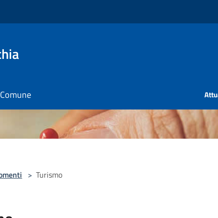
chia
il Comune
Att
omenti
>
Turismo