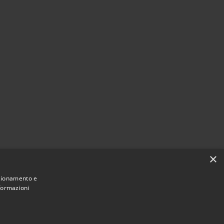
×
nzionamento e
nformazioni