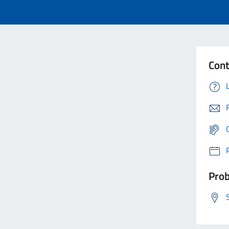
Cont
Prob