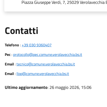
Piazza Giuseppe Verdi, 7, 25029 Verolavecchia BS
Utili
Contatti
Telefono
:
+39 030 9360407
Pec
:
protocollo@pec.comune.verolavecchia.bs.it
Email
:
tecnico@comune.verolavecchia.bs.it
Email
:
llpp@comune.verolavecchia.bs.it
Ultimo aggiornamento
: 26 maggio 2026, 15:06