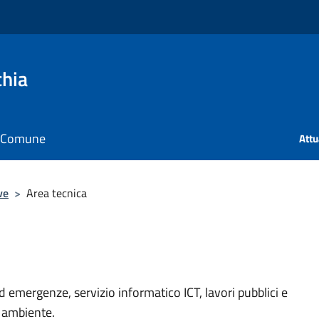
chia
il Comune
Att
ve
>
Area tecnica
d emergenze, servizio informatico ICT, lavori pubblici e
e ambiente.