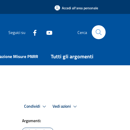
Accedi all'area personale
Seguici su
Cerca
Tutti gli argomenti
uazione Misure PNRR
Condividi
Vedi azioni
Argomenti: