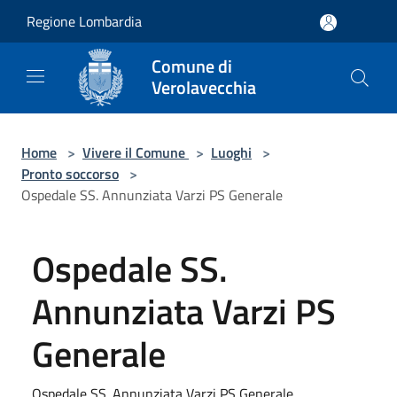
Salta al contenuto principale
Regione Lombardia
Comune di
Verolavecchia
Home
>
Vivere il Comune
>
Luoghi
>
Pronto soccorso
>
Ospedale SS. Annunziata Varzi PS Generale
Ospedale SS.
Annunziata Varzi PS
Generale
Ospedale SS. Annunziata Varzi PS Generale