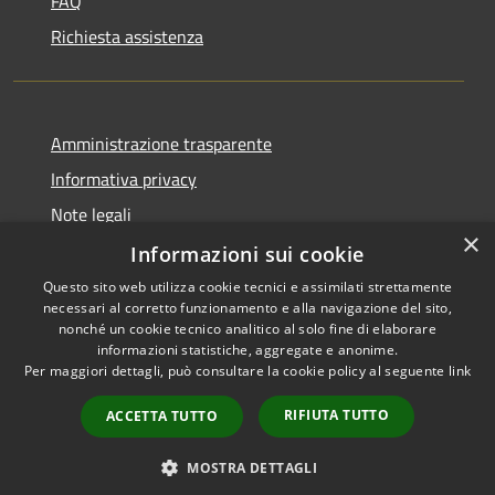
FAQ
Richiesta assistenza
Amministrazione trasparente
Informativa privacy
Note legali
×
Dichiarazione di accessibilità
Informazioni sui cookie
Questo sito web utilizza cookie tecnici e assimilati strettamente
necessari al corretto funzionamento e alla navigazione del sito,
nonché un cookie tecnico analitico al solo fine di elaborare
informazioni statistiche, aggregate e anonime.
RSS
Copyright © 2026 • Comune di
Per maggiori dettagli, può consultare la cookie policy al seguente
link
Accessibilità
Verolavecchia • Powered by
Privacy
Municipium
Accesso
•
RIFIUTA TUTTO
ACCETTA TUTTO
Cookie
redazione
Mappa del sito
MOSTRA DETTAGLI