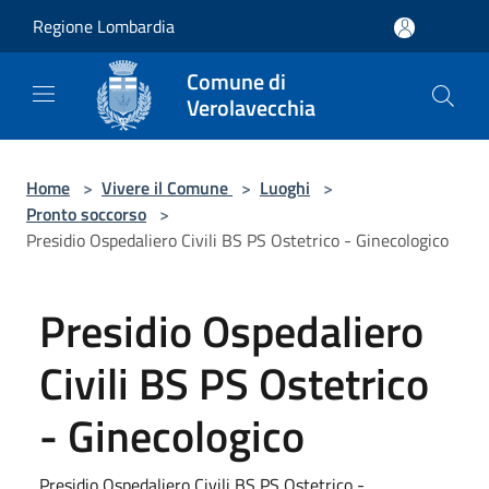
Salta al contenuto principale
Regione Lombardia
Comune di
Verolavecchia
Home
>
Vivere il Comune
>
Luoghi
>
Pronto soccorso
>
Presidio Ospedaliero Civili BS PS Ostetrico - Ginecologico
Presidio Ospedaliero
Civili BS PS Ostetrico
- Ginecologico
Presidio Ospedaliero Civili BS PS Ostetrico -