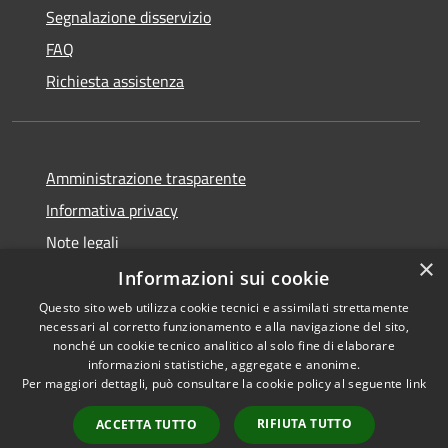
Segnalazione disservizio
FAQ
Richiesta assistenza
Amministrazione trasparente
Informativa privacy
Note legali
×
Dichiarazione di accessibilità
Informazioni sui cookie
Questo sito web utilizza cookie tecnici e assimilati strettamente
necessari al corretto funzionamento e alla navigazione del sito,
nonché un cookie tecnico analitico al solo fine di elaborare
informazioni statistiche, aggregate e anonime.
RSS
Copyright © 2026 • Comune di
Per maggiori dettagli, può consultare la cookie policy al seguente
link
Accessibilità
Verolavecchia • Powered by
Privacy
Municipium
Accesso
•
RIFIUTA TUTTO
ACCETTA TUTTO
Cookie
redazione