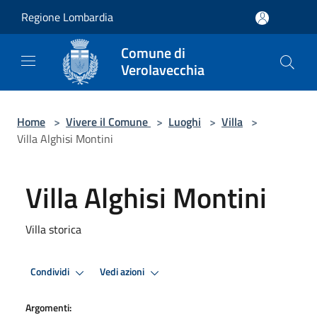
Salta al contenuto principale
Regione Lombardia
Comune di
Verolavecchia
Home
>
Vivere il Comune
>
Luoghi
>
Villa
>
Villa Alghisi Montini
Villa Alghisi Montini
Villa storica
Condividi
Vedi azioni
Argomenti: