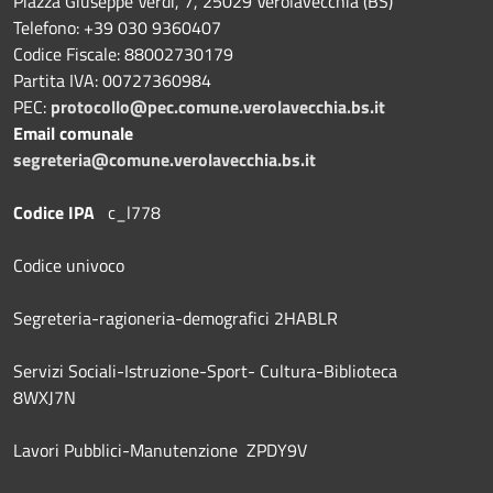
Piazza Giuseppe Verdi, 7, 25029 Verolavecchia (BS)
Telefono: +39 030 9360407
Codice Fiscale: 88002730179
Partita IVA: 00727360984
PEC:
protocollo@pec.comune.verolavecchia.bs.it
Email comunale
segreteria@comune.verolavecchia.bs.it
Codice IPA
c_l778
Codice univoco
Segreteria-ragioneria-demografici 2HABLR
Servizi Sociali-Istruzione-Sport- Cultura-Biblioteca
8WXJ7N
Lavori Pubblici-Manutenzione ZPDY9V