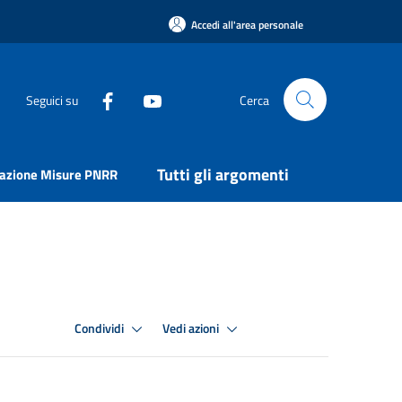
Accedi all'area personale
Seguici su
Cerca
Tutti gli argomenti
uazione Misure PNRR
Condividi
Vedi azioni