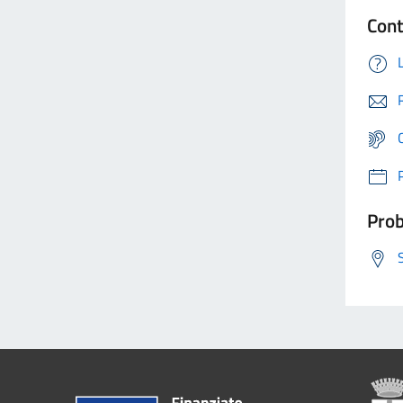
Cont
Prob