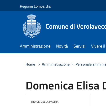
Salta al contenuto principale
Regione Lombardia
Comune di Verolavec
Amministrazione
Novità
Servizi
Vivere 
Home
>
Amministrazione
>
Personale amminis
Domenica Elisa 
INDICE DELLA PAGINA