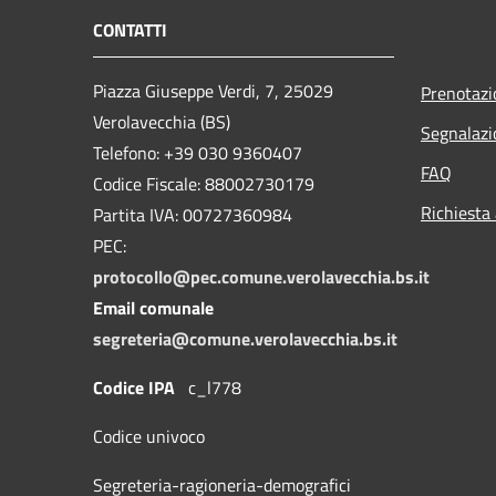
CONTATTI
Piazza Giuseppe Verdi, 7, 25029
Prenotaz
Verolavecchia (BS)
Segnalazi
Telefono: +39 030 9360407
FAQ
Codice Fiscale: 88002730179
Richiesta
Partita IVA: 00727360984
PEC:
protocollo@pec.comune.verolavecchia.bs.it
Email comunale
segreteria@comune.verolavecchia.bs.it
Codice IPA
c_l778
Codice univoco
Segreteria-ragioneria-demografici