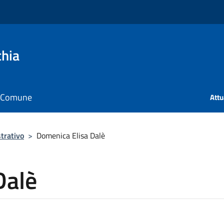
chia
il Comune
Att
trativo
>
Domenica Elisa Dalè
Dalè